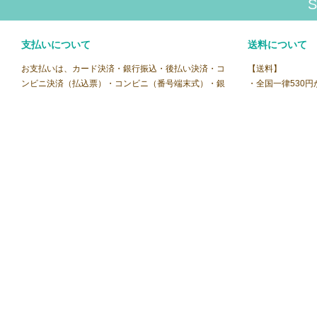
S
支払いについて
送料について
お支払いは、カード決済・銀行振込・後払い決済・コ
【送料】
ンビニ決済（払込票）・コンビニ（番号端末式）・銀
・全国一律530
行ATM・ネットバンキング決済・楽天ID決済がご利用
・1回の合計金額が
頂けます。
す。
【クレジットカード決済】
VISA / MASTER / JCB / AMEX / Dinersがご利用できま
キャンセルにつ
す。
【返品に関して】
・商品到着後7日
【銀行振込】
ださい。それを過
[振込口座] 三井住友銀行 南森町支店 普通
できなくなります
1735157 株式会社桜梅桃李
・お客様都合の場
品交換、誤品配送
【後払い決済】
す。
・ご利用手数料160円(税込172円)がかかります。
・商品合計が20,000円以上の場合はご利用できませ
【不良品返品に関
ん。
万一不良品等がご
・払込票に記載のお支払期限までに、お近くのコンビ